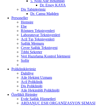
5. Nolu Aile Hekimliği
Dr. Ersoy KAYA
Diş Tabiplerimiz
Dr. Cansu Mağden
Personeller
Hemşire
Ebe
Röntgen Teknisyenleri
Laboratuvar Teknisyenleri
Acil Tıp Teknisyenleri
Sağlık Memuru
Çevre Sağlık Teknisyeni
Tıbbi Sekreter
Veri Hazırlama Kontrol İşletmeni
Şoför
Polikliniklerimiz
Dahiliye
Aile Hekimi Uzmanı
Acil Poliklinik
Diş Polikliniği
Aile Hekimliği Polikliniği
Özellikli Birimler
Evde Sağlık Hizmetleri
ARDANUÇ ESH ORGANİZASYON ŞEMASI