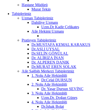
Hastane Müdürü
Murat Tekin
Tabiplerimiz
Uzman Tabiplerimiz
Dahiliye Uzmanı
Uzm.Dr Kadir Çelikateş
Aile Hekimi Uzmanı
Pratisyen Tabiplerimiz
Dr.MUSTAFA KEMAL KARAKUŞ
Dr.ASLI UYSAL
Dr.SELİN GÖNÜLAL
Dr. ALİRIZA İNAN
Dr. ALPEREN DANIK
Dr.MURAT EREN SOLAK
Aile Sağlığı Merkezi Tabiplerimiz
1. Nolu Aile Hekimliği
Dr.Celal DURSUN
2. Nolu Aile Hekimliği
Dr. Yaşar Dursun SEVİNÇ
3. Nolu Aile Hekimliği
Uzm.Dr. Doğan Güneş
4. Nolu Aile Hekimliği
Dr.İshak Bolat