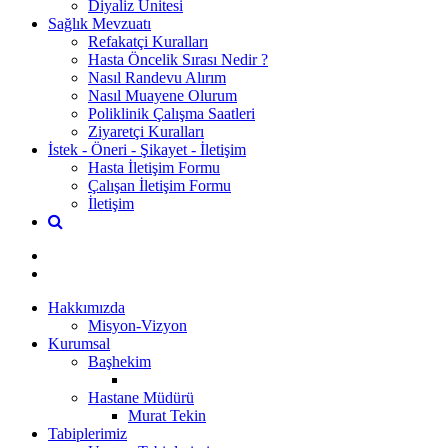
Diyaliz Ünitesi
Sağlık Mevzuatı
Refakatçi Kuralları
Hasta Öncelik Sırası Nedir ?
Nasıl Randevu Alırım
Nasıl Muayene Olurum
Poliklinik Çalışma Saatleri
Ziyaretçi Kuralları
İstek - Öneri - Şikayet - İletişim
Hasta İletişim Formu
Çalışan İletişim Formu
İletişim
Hakkımızda
Misyon-Vizyon
Kurumsal
Başhekim
Hastane Müdürü
Murat Tekin
Tabiplerimiz