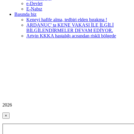
e-Devlet
E-Nabız
Basında biz
Keneyi hafife alma, tedbiri elden bırakma !
ARDANUÇ' ta KENE VAKASI İLE İLGİLİ
BİLGİLENDİRMELER DEVAM EDİYOR.
Artvin KKKA hastalığı açısından riskli bölgede
2026
×