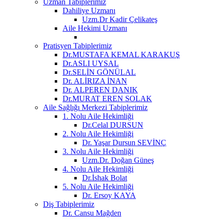
Uzman Tabiplerimiz
Dahiliye Uzmanı
Uzm.Dr Kadir Çelikateş
Aile Hekimi Uzmanı
Pratisyen Tabiplerimiz
Dr.MUSTAFA KEMAL KARAKUŞ
Dr.ASLI UYSAL
Dr.SELİN GÖNÜLAL
Dr. ALİRIZA İNAN
Dr. ALPEREN DANIK
Dr.MURAT EREN SOLAK
Aile Sağlığı Merkezi Tabiplerimiz
1. Nolu Aile Hekimliği
Dr.Celal DURSUN
2. Nolu Aile Hekimliği
Dr. Yaşar Dursun SEVİNÇ
3. Nolu Aile Hekimliği
Uzm.Dr. Doğan Güneş
4. Nolu Aile Hekimliği
Dr.İshak Bolat
5. Nolu Aile Hekimliği
Dr. Ersoy KAYA
Diş Tabiplerimiz
Dr. Cansu Mağden