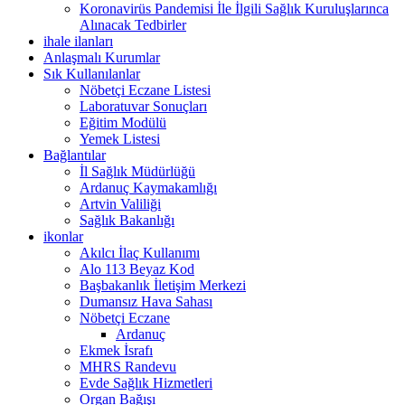
Koronavirüs Pandemisi İle İlgili Sağlık Kuruluşlarınca
Alınacak Tedbirler
ihale ilanları
Anlaşmalı Kurumlar
Sık Kullanılanlar
Nöbetçi Eczane Listesi
Laboratuvar Sonuçları
Eğitim Modülü
Yemek Listesi
Bağlantılar
İl Sağlık Müdürlüğü
Ardanuç Kaymakamlığı
Artvin Valiliği
Sağlık Bakanlığı
ikonlar
Akılcı İlaç Kullanımı
Alo 113 Beyaz Kod
Başbakanlık İletişim Merkezi
Dumansız Hava Sahası
Nöbetçi Eczane
Ardanuç
Ekmek İsrafı
MHRS Randevu
Evde Sağlık Hizmetleri
Organ Bağışı