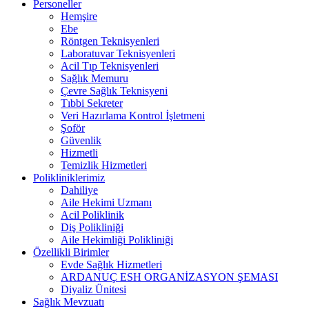
Personeller
Hemşire
Ebe
Röntgen Teknisyenleri
Laboratuvar Teknisyenleri
Acil Tıp Teknisyenleri
Sağlık Memuru
Çevre Sağlık Teknisyeni
Tıbbi Sekreter
Veri Hazırlama Kontrol İşletmeni
Şoför
Güvenlik
Hizmetli
Temizlik Hizmetleri
Polikliniklerimiz
Dahiliye
Aile Hekimi Uzmanı
Acil Poliklinik
Diş Polikliniği
Aile Hekimliği Polikliniği
Özellikli Birimler
Evde Sağlık Hizmetleri
ARDANUÇ ESH ORGANİZASYON ŞEMASI
Diyaliz Ünitesi
Sağlık Mevzuatı