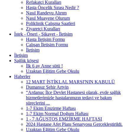
Refakatçi Kuralları
Hasta Öncelik Sırası Nedir ?
Nasıl Randevu Alırım
Nasıl Muayene Olurum
Poliklinik Çalışma Saatleri
Ziyaretçi Kuralları
İstek - Öneri - Şikayet - İletişim
Hasta İletişim Formu
Çalışan İletişim Formu
İletişim
İletişim
Sağlık köşesi
İlk 6 ay Anne sütü !
Uzaktan Eğitim Gebe Okulu
Haberler
12 MART İSTİKLAL MARŞI'NIN KABULÜ
Dumansız Şehir Artvin
“Ardanuç İlçe Devlet Hastanesi olarak, evde sağlık
hizmetlerimizle hastalarımızın tedavi ve bakım
süreçlerini ...
1-7 Ekim Emzirme Haftası
1-7 Ekim Normal Doğum Haftası
1 - 7 AĞUSTOS EMZİRME HAFTASI
2024 Hastane Afet Planı Senaryosu Gerçekleştirildi.
Uzaktan Eğitim Gebe Okulu