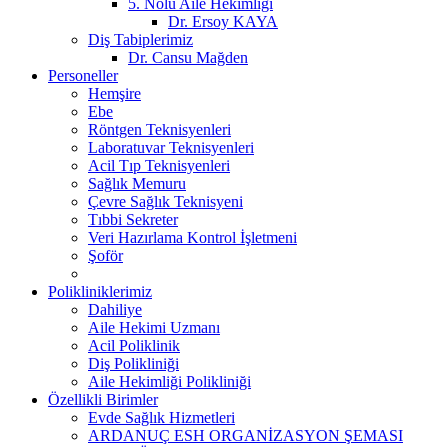
5. Nolu Aile Hekimliği
Dr. Ersoy KAYA
Diş Tabiplerimiz
Dr. Cansu Mağden
Personeller
Hemşire
Ebe
Röntgen Teknisyenleri
Laboratuvar Teknisyenleri
Acil Tıp Teknisyenleri
Sağlık Memuru
Çevre Sağlık Teknisyeni
Tıbbi Sekreter
Veri Hazırlama Kontrol İşletmeni
Şoför
Polikliniklerimiz
Dahiliye
Aile Hekimi Uzmanı
Acil Poliklinik
Diş Polikliniği
Aile Hekimliği Polikliniği
Özellikli Birimler
Evde Sağlık Hizmetleri
ARDANUÇ ESH ORGANİZASYON ŞEMASI