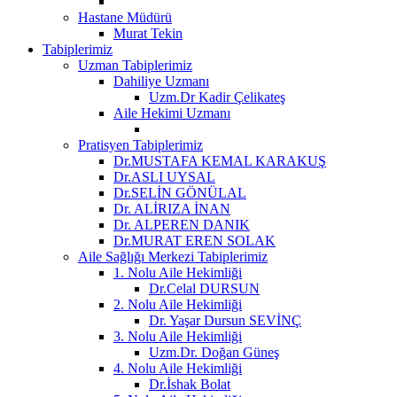
Hastane Müdürü
Murat Tekin
Tabiplerimiz
Uzman Tabiplerimiz
Dahiliye Uzmanı
Uzm.Dr Kadir Çelikateş
Aile Hekimi Uzmanı
Pratisyen Tabiplerimiz
Dr.MUSTAFA KEMAL KARAKUŞ
Dr.ASLI UYSAL
Dr.SELİN GÖNÜLAL
Dr. ALİRIZA İNAN
Dr. ALPEREN DANIK
Dr.MURAT EREN SOLAK
Aile Sağlığı Merkezi Tabiplerimiz
1. Nolu Aile Hekimliği
Dr.Celal DURSUN
2. Nolu Aile Hekimliği
Dr. Yaşar Dursun SEVİNÇ
3. Nolu Aile Hekimliği
Uzm.Dr. Doğan Güneş
4. Nolu Aile Hekimliği
Dr.İshak Bolat